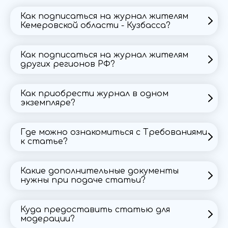
Как подписаться на журнал жителям
Кемеровской области - Кузбасса?
Подписаться на журнал жителям Кемеровской
области можно в любом почтовом отделении
Как подписаться на журнал жителям
«Почты России».
других регионов РФ?
Подписка на журнал для жителей других
Подписной индекс журнала «Вестник
регионов по запросу на
Кемеровского государственного университета
Как приобрести журнал в одном
vestnikkemguki@yandex.ru
экземпляре?
культуры и искусств» — 12241, каталог «Почты
России».
Приобрести журнал в одном экземляре
возможно по запросу на
Где можно ознакомиться с Требованиями
ISSN журнала «Вестник Кемеровского
vestnikkemguki@yandex.ru
к статье?
государственного университета культуры и
искусств» 2078 — 1768.
ru
Отправление Почтой России
Какие дополнительные документы
нужны при подаче статьи?
ru
Куда предоставить статью для
модерации?